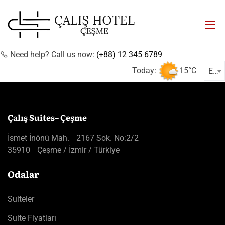
Need help? Call us now:
(+88) 12 345 6789
Today:
15°C
EN
Çalış Suites– Çeşme
İsmet İnönü Mah. 2167 Sok. No:2/2
35910 Çeşme / İzmir / Türkiye
Odalar
Suiteler
Suite Fiyatları